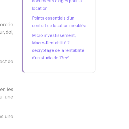
documents exigés pour la
location
Points essentiels d’un
 forcée
contrat de location meublée
r, dol,
Micro-investissement,
Macro-Rentabilité ?
décryptage de la rentabilité
d’un studio de 13m²
pect de
er, les
ou une
ès une