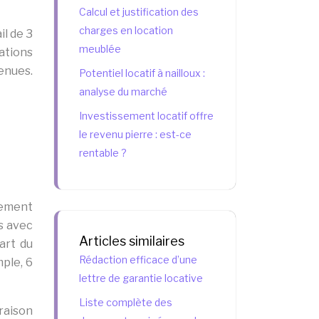
Calcul et justification des
charges en location
il de 3
meublée
ations
enues.
Potentiel locatif à nailloux :
analyse du marché
Investissement locatif offre
le revenu pierre : est-ce
rentable ?
gement
s avec
Articles similaires
art du
Rédaction efficace d’une
mple, 6
lettre de garantie locative
Liste complète des
raison