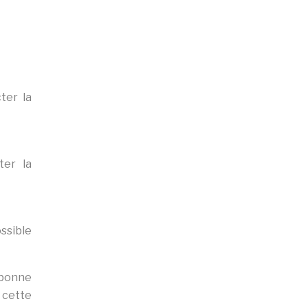
ter la
ter la
ssible
e bonne
 cette