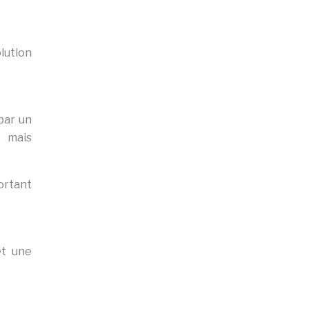
olution
 par un
, mais
portant
et une