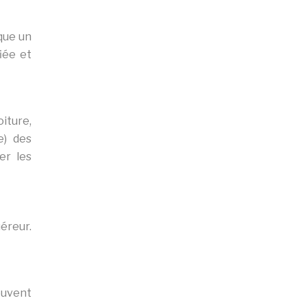
oque un
fiée et
iture,
e) des
er les
uéreur.
ouvent