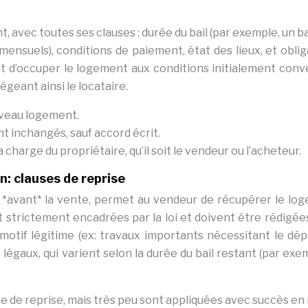
t, avec toutes ses clauses : durée du bail (par exemple, un ba
mensuels), conditions de paiement, état des lieux, et oblig
it d’occuper le logement aux conditions initialement conv
égeant ainsi le locataire.
uveau logement.
ent inchangés, sauf accord écrit.
 charge du propriétaire, qu’il soit le vendeur ou l’acheteur.
n: clauses de reprise
il *avant* la vente, permet au vendeur de récupérer le lo
t strictement encadrées par la loi et doivent être rédigée
 motif légitime (ex: travaux importants nécessitant le dép
s légaux, qui varient selon la durée du bail restant (par exe
 de reprise, mais très peu sont appliquées avec succès en 