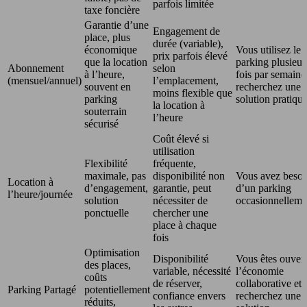
parfois limitée
taxe foncière
Garantie d’une
Engagement de
place, plus
durée (variable),
économique
Vous utilisez le
prix parfois élevé
que la location
parking plusieur
Abonnement
selon
à l’heure,
fois par semaine
(mensuel/annuel)
l’emplacement,
souvent en
recherchez une
moins flexible que
parking
solution pratique
la location à
souterrain
l’heure
sécurisé
Coût élevé si
utilisation
Flexibilité
fréquente,
maximale, pas
disponibilité non
Vous avez besoi
Location à
d’engagement,
garantie, peut
d’un parking
l’heure/journée
solution
nécessiter de
occasionnelleme
ponctuelle
chercher une
place à chaque
fois
Optimisation
Disponibilité
Vous êtes ouvert
des places,
variable, nécessité
l’économie
coûts
de réserver,
collaborative et
Parking Partagé
potentiellement
confiance envers
recherchez une
réduits,