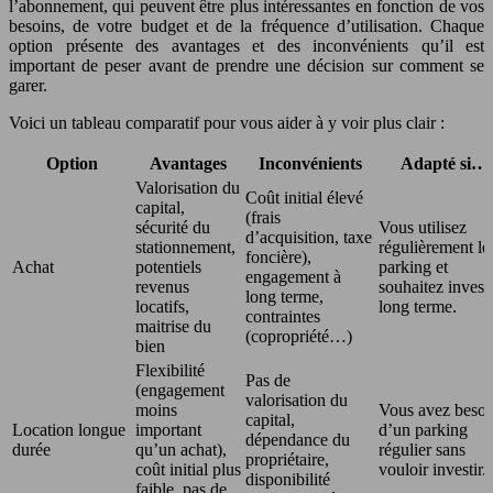
l’abonnement, qui peuvent être plus intéressantes en fonction de vos
besoins, de votre budget et de la fréquence d’utilisation. Chaque
option présente des avantages et des inconvénients qu’il est
important de peser avant de prendre une décision sur comment se
garer.
Voici un tableau comparatif pour vous aider à y voir plus clair :
Option
Avantages
Inconvénients
Adapté si…
Valorisation du
Coût initial élevé
capital,
(frais
sécurité du
Vous utilisez
d’acquisition, taxe
stationnement,
régulièrement le
foncière),
Achat
potentiels
parking et
engagement à
revenus
souhaitez investi
long terme,
locatifs,
long terme.
contraintes
maitrise du
(copropriété…)
bien
Flexibilité
Pas de
(engagement
valorisation du
moins
Vous avez besoi
capital,
Location longue
important
d’un parking
dépendance du
durée
qu’un achat),
régulier sans
propriétaire,
coût initial plus
vouloir investir.
disponibilité
faible, pas de