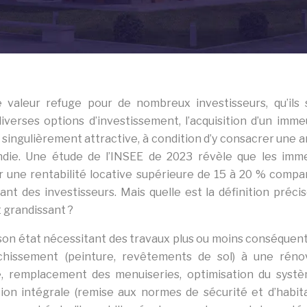
 valeur refuge pour de nombreux investisseurs, qu’ils 
diverses options d’investissement, l’acquisition d’un imme
ingulièrement attractive, à condition d’y consacrer une a
ndie. Une étude de l’INSEE de 2023 révèle que les imm
une rentabilité locative supérieure de 15 à 20 % compa
sant des investisseurs. Mais quelle est la définition préci
 grandissant ?
son état nécessitant des travaux plus ou moins conséquent
îchissement (peinture, revêtements de sol) à une réno
e, remplacement des menuiseries, optimisation du syst
ion intégrale (remise aux normes de sécurité et d’habitab