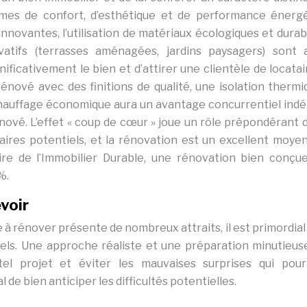
mes de confort, d’esthétique et de performance énergé
nnovantes, l’utilisation de matériaux écologiques et durabl
vatifs (terrasses aménagées, jardins paysagers) sont 
ificativement le bien et d’attirer une clientèle de locata
nové avec des finitions de qualité, une isolation thermi
auffage économique aura un avantage concurrentiel indé
énové. L’effet « coup de cœur » joue un rôle prépondérant d
aires potentiels, et la rénovation est un excellent moyen
ire de l’Immobilier Durable, une rénovation bien conçu
%.
voir
à rénover présente de nombreux attraits, il est primordial
iels. Une approche réaliste et une préparation minutieus
l projet et éviter les mauvaises surprises qui pour
 de bien anticiper les difficultés potentielles.