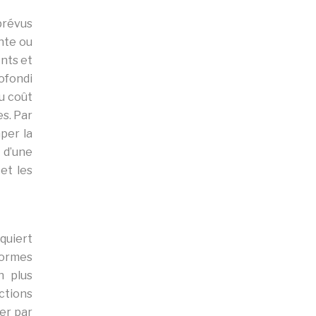
prévus
nte ou
nts et
rofondi
u coût
es. Par
per la
e d’une
et les
quiert
normes
n plus
ctions
er par