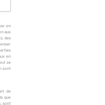
sse en
ien aux
s, des
penser
parties
aux en
eut se
n sont
 et de
ls que
, sont