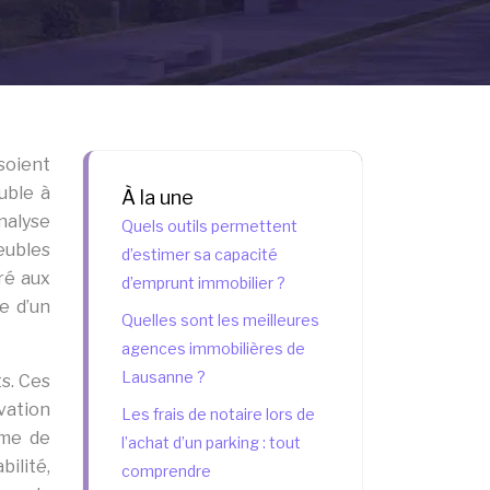
soient
uble à
À la une
nalyse
Quels outils permettent
eubles
d’estimer sa capacité
ré aux
d’emprunt immobilier ?
se d’un
Quelles sont les meilleures
agences immobilières de
Lausanne ?
s. Ces
vation
Les frais de notaire lors de
ème de
l’achat d’un parking : tout
ilité,
comprendre