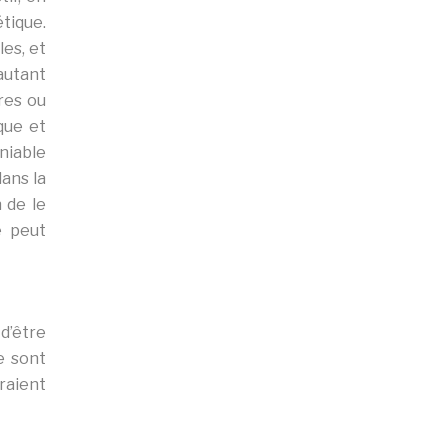
tique.
es, et
autant
ires ou
que et
niable
ans la
 de le
e peut
 d’être
e sont
raient