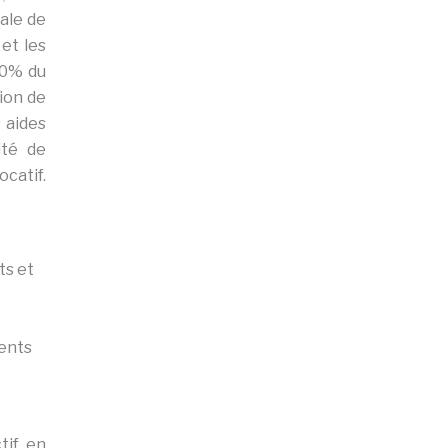
bale de
 et les
50% du
ion de
 aides
ité de
catif.
ts et
ments
if, en