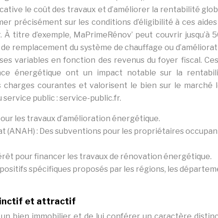
ative le coût des travaux et d’améliorer la rentabilité glo
rmer précisément sur les conditions d’éligibilité à ces aides
. À titre d’exemple, MaPrimeRénov’ peut couvrir jusqu’à 
, de remplacement du système de chauffage ou d’améliorat
ses variables en fonction des revenus du foyer fiscal. Ces
nce énergétique ont un impact notable sur la rentabil
es charges courantes et valorisent le bien sur le marché lo
 service public : service-public.fr.
our les travaux d’amélioration énergétique.
at (ANAH) : Des subventions pour les propriétaires occupan
térêt pour financer les travaux de rénovation énergétique.
ispositifs spécifiques proposés par les régions, les départe
nctif et attractif
bien immobilier et de lui conférer un caractère distinct