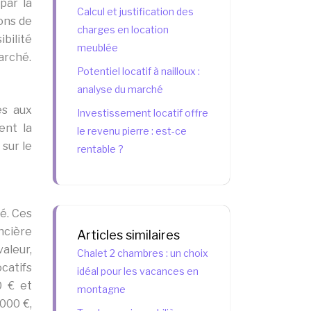
par la
Calcul et justification des
ons de
charges en location
bilité
meublée
arché.
Potentiel locatif à nailloux :
analyse du marché
es aux
Investissement locatif offre
ent la
le revenu pierre : est-ce
 sur le
rentable ?
té. Ces
ancière
Articles similaires
aleur,
Chalet 2 chambres : un choix
catifs
idéal pour les vacances en
0 € et
montagne
000 €,