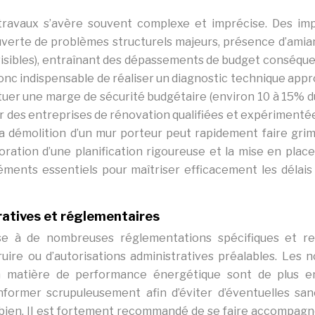
 travaux s’avère souvent complexe et imprécise. Des im
uverte de problèmes structurels majeurs, présence d’amia
évisibles), entraînant des dépassements de budget conséque
t donc indispensable de réaliser un diagnostic technique app
tituer une marge de sécurité budgétaire (environ 10 à 15% d
er des entreprises de rénovation qualifiées et expérimenté
a démolition d’un mur porteur peut rapidement faire grim
aboration d’une planification rigoureuse et la mise en plac
éments essentiels pour maîtriser efficacement les délais 
atives et réglementaires
e à de nombreuses réglementations spécifiques et re
ruire ou d’autorisations administratives préalables. Les 
n matière de performance énergétique sont de plus e
onformer scrupuleusement afin d’éviter d’éventuelles san
e bien. Il est fortement recommandé de se faire accompagn