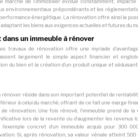
 Le marché de l’immobilier évolue constamment, impacté 
eux environnementaux prépondérants et les réglementati
performance énergétique. La rénovation offre ainsi la possi
n adaptant les biens aux exigences actuelles et futures du m
t dans un immeuble à rénover
des travaux de rénovation offre une myriade d’avantag
passent largement le simple aspect financier et englob
ion du bien et la création d’un produit unique et séduisant
à rénover réside dans son important potentiel de rentabili
érieur à celui du marché, offrant de ce fait une marge fin
 de rénovation. Une fois rénové, l’immeuble prend de la v
ficative lors de la revente ou d’augmenter les revenus lo
s l’exemple concret d’un immeuble acquis pour 300 00
tion. Si, après rénovation, sa valeur vénale atteint 500 