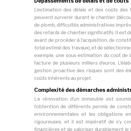
Dépassements de délais et de coûts
L’estimation des délais et des coûts des
peuvent survenir durant le chantier (déco
de plomb, difficultés administratives impr
des retards de chantier significatifs. Il es
avant de procéder à l’acquisition, de cons
total estimé des travaux), et de sélectionn
exemple, une sous-estimation du coût de l
facture de plusieurs milliers d’euros. L’él
gestion proactive des risques sont des él
coûts inhérents au projet.
Complexité des démarches administr
La rénovation d’un immeuble est soumis
l’obtention de différents permis de const
environnementales et les obligations e
rigoureuses, et il est impératif de s’y c
financières et de valoriser durablement l